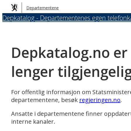
Hopp
Departementene
til
Depkatalog - Departementenes egen telefonk
hovedinnhold
Depkatalog.no er
lenger tilgjengeli
For offentlig informasjon om Statsministe
departementene, besøk
regjeringen.no
.
Ansatte i departementene finner oppdater
interne kanaler.