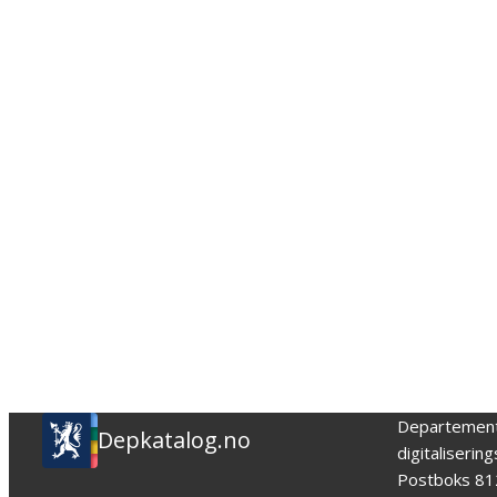
Departemen
Depkatalog.no
digitaliserin
Postboks 81