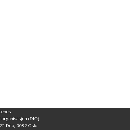
tenes
gsorganisasjon (DIO)
22 Dep, 0032 Oslo