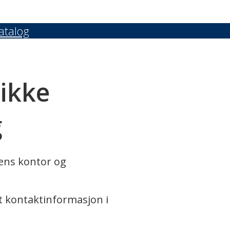
atalog
 ikke
g
rens kontor og
t kontaktinformasjon i