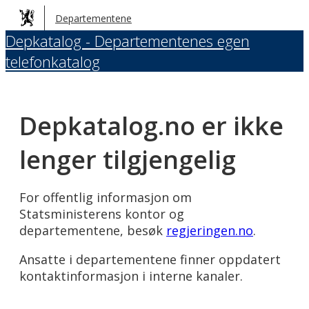
Hopp
Departementene
til
Depkatalog - Departementenes egen
hovedinnhold
telefonkatalog
Depkatalog.no er ikke
lenger tilgjengelig
For offentlig informasjon om
Statsministerens kontor og
departementene, besøk
regjeringen.no
.
Ansatte i departementene finner oppdatert
kontaktinformasjon i interne kanaler.