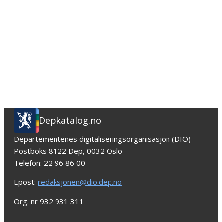
Depkatalog.no
Departementenes digitaliseringsorganisasjon (DIO)
Postboks 8122 Dep, 0032 Oslo
Telefon: 22 96 86 00
Epost:
redaksjonen@dio.dep.no
Org. nr 932 931 311