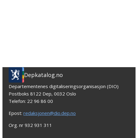
Depkatalog.no
Departementenes digitaliseringsorganisasjon (DIO)
Postboks 8122 Dep, 0032 Oslo
Telefon: 22 96 86 00
Epost:
redaksjonen@dio.dep.no
Org. nr 932 931 311