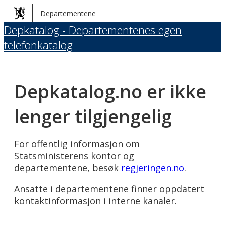
Hopp
Departementene
til
Depkatalog - Departementenes egen
hovedinnhold
telefonkatalog
Depkatalog.no er ikke
lenger tilgjengelig
For offentlig informasjon om
Statsministerens kontor og
departementene, besøk
regjeringen.no
.
Ansatte i departementene finner oppdatert
kontaktinformasjon i interne kanaler.