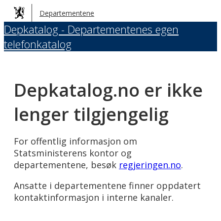
Hopp
Departementene
til
Depkatalog - Departementenes egen
hovedinnhold
telefonkatalog
Depkatalog.no er ikke
lenger tilgjengelig
For offentlig informasjon om
Statsministerens kontor og
departementene, besøk
regjeringen.no
.
Ansatte i departementene finner oppdatert
kontaktinformasjon i interne kanaler.