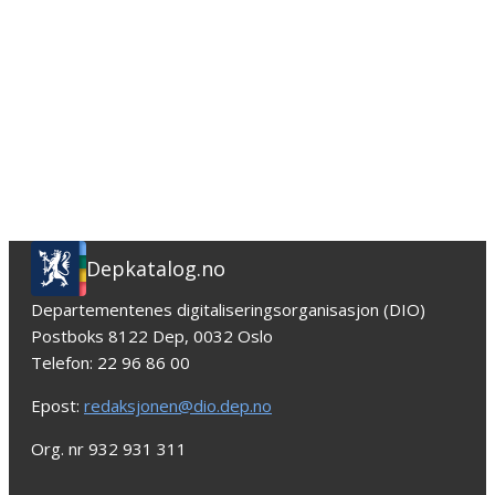
Depkatalog.no
Departementenes digitaliseringsorganisasjon (DIO)
Postboks 8122 Dep, 0032 Oslo
Telefon: 22 96 86 00
Epost:
redaksjonen@dio.dep.no
Org. nr 932 931 311