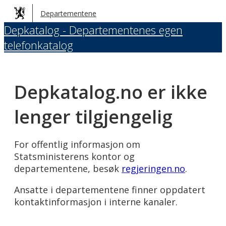
Hopp
Departementene
til
Depkatalog - Departementenes egen
hovedinnhold
telefonkatalog
Depkatalog.no er ikke
lenger tilgjengelig
For offentlig informasjon om
Statsministerens kontor og
departementene, besøk
regjeringen.no
.
Ansatte i departementene finner oppdatert
kontaktinformasjon i interne kanaler.