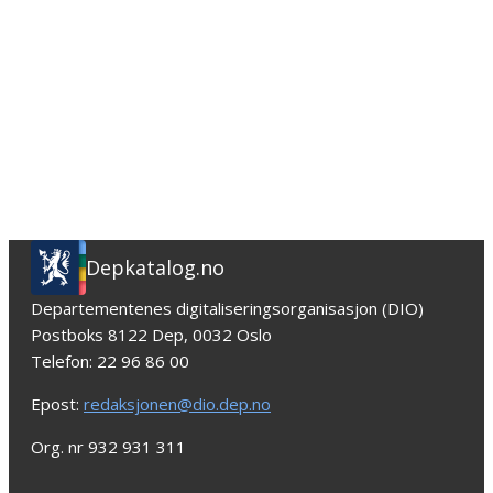
Depkatalog.no
Departementenes digitaliseringsorganisasjon (DIO)
Postboks 8122 Dep, 0032 Oslo
Telefon: 22 96 86 00
Epost:
redaksjonen@dio.dep.no
Org. nr 932 931 311