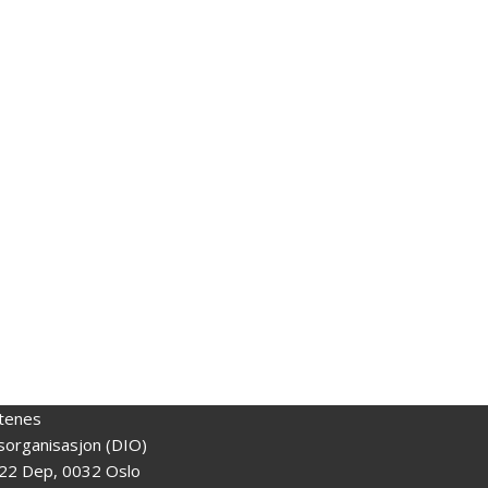
tenes
gsorganisasjon (DIO)
22 Dep, 0032 Oslo