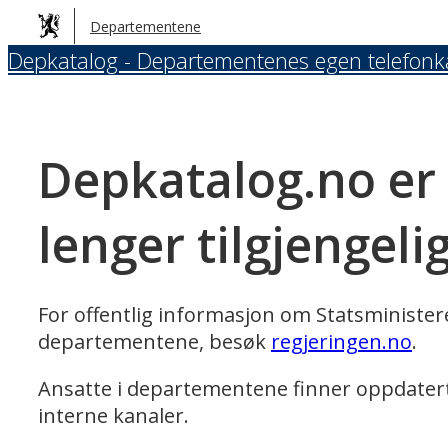
Hopp
Departementene
til
Depkatalog - Departementenes egen telefonk
hovedinnhold
Depkatalog.no er
lenger tilgjengeli
For offentlig informasjon om Statsministe
departementene, besøk
regjeringen.no
.
Ansatte i departementene finner oppdater
interne kanaler.