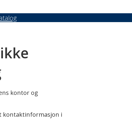
atalog
 ikke
g
rens kontor og
t kontaktinformasjon i