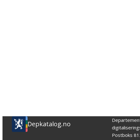
Departemen
Depkatalog.no
digitaliserin
Postboks 81