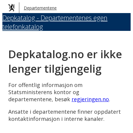
Hopp
Departementene
til
Depkatalog - Departementenes egen
hovedinnhold
telefonkatalog
Depkatalog.no er ikke
lenger tilgjengelig
For offentlig informasjon om
Statsministerens kontor og
departementene, besøk
regjeringen.no
.
Ansatte i departementene finner oppdatert
kontaktinformasjon i interne kanaler.