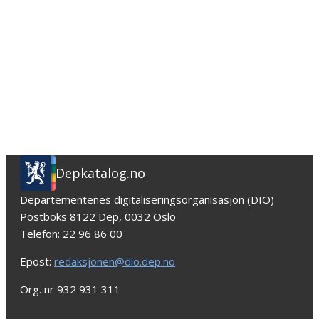
Depkatalog.no
Departementenes digitaliseringsorganisasjon (DIO)
Postboks 8122 Dep, 0032 Oslo
Telefon: 22 96 86 00
Epost:
redaksjonen@dio.dep.no
Org. nr 932 931 311