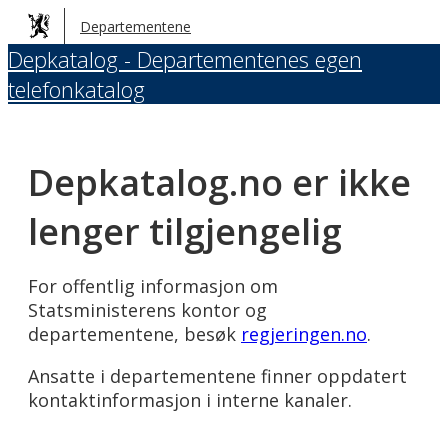
Hopp
Departementene
til
Depkatalog - Departementenes egen
hovedinnhold
telefonkatalog
Depkatalog.no er ikke
lenger tilgjengelig
For offentlig informasjon om
Statsministerens kontor og
departementene, besøk
regjeringen.no
.
Ansatte i departementene finner oppdatert
kontaktinformasjon i interne kanaler.