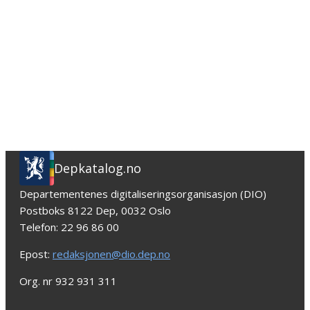
Depkatalog.no
Departementenes digitaliseringsorganisasjon (DIO)
Postboks 8122 Dep, 0032 Oslo
Telefon: 22 96 86 00
Epost:
redaksjonen@dio.dep.no
Org. nr 932 931 311