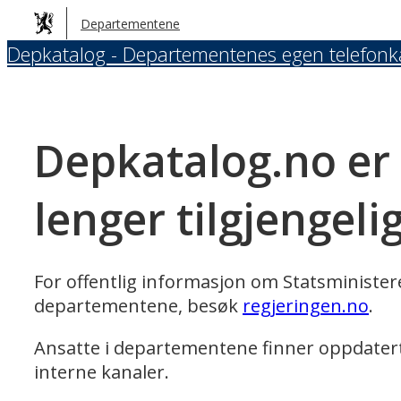
Hopp
Departementene
til
Depkatalog - Departementenes egen telefonk
hovedinnhold
Depkatalog.no er
lenger tilgjengeli
For offentlig informasjon om Statsministe
departementene, besøk
regjeringen.no
.
Ansatte i departementene finner oppdater
interne kanaler.