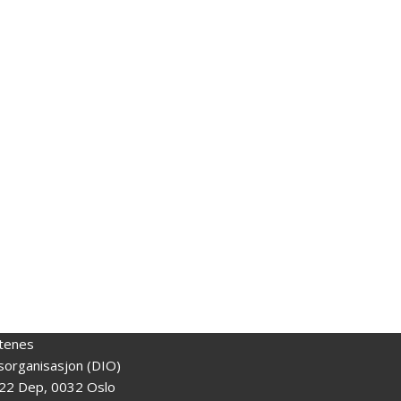
tenes
gsorganisasjon (DIO)
22 Dep, 0032 Oslo