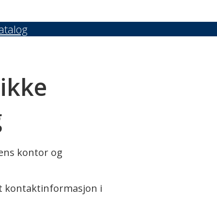
atalog
 ikke
g
rens kontor og
t kontaktinformasjon i