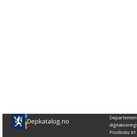
Departemen
Depkatalog.no
digitaliserin
Postboks 81