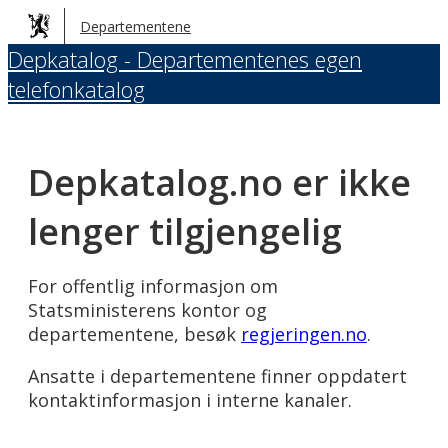
Hopp
Departementene
til
Depkatalog - Departementenes egen
hovedinnhold
telefonkatalog
Depkatalog.no er ikke
lenger tilgjengelig
For offentlig informasjon om
Statsministerens kontor og
departementene, besøk
regjeringen.no
.
Ansatte i departementene finner oppdatert
kontaktinformasjon i interne kanaler.