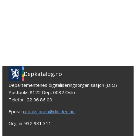
Depkatalog.no
Departementenes digitaliseringsorganisasjon (DIO)
Postboks 8122 Dep, 0032 Oslo
Telefon: 22 96 86 00
Epost:
redaksjonen@dio.dep.no
Org. nr 932 931 311