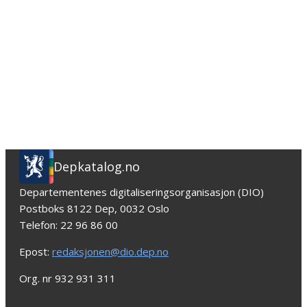
Depkatalog.no
Departementenes digitaliseringsorganisasjon (DIO)
Postboks 8122 Dep, 0032 Oslo
Telefon: 22 96 86 00
Epost:
redaksjonen@dio.dep.no
Org. nr 932 931 311