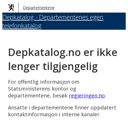
Hopp
Departementene
til
Depkatalog - Departementenes egen
hovedinnhold
telefonkatalog
Depkatalog.no er ikke
lenger tilgjengelig
For offentlig informasjon om
Statsministerens kontor og
departementene, besøk
regjeringen.no
.
Ansatte i departementene finner oppdatert
kontaktinformasjon i interne kanaler.