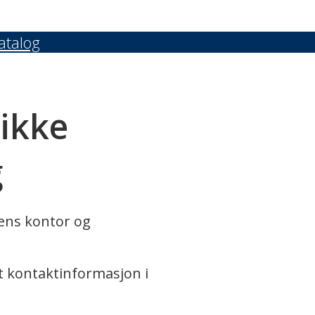
atalog
 ikke
g
rens kontor og
t kontaktinformasjon i