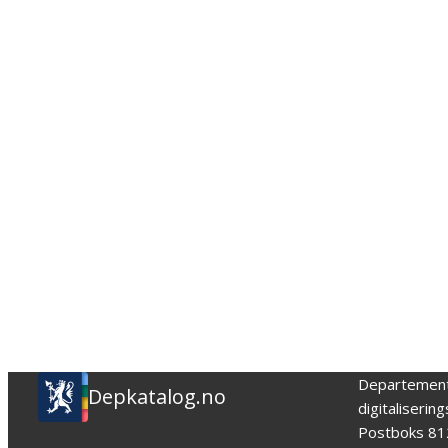
Departemen
Depkatalog.no
digitaliserin
Postboks 81