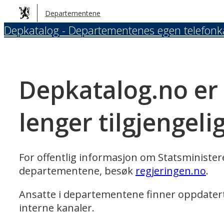
Hopp
Departementene
til
Depkatalog - Departementenes egen telefonk
hovedinnhold
Depkatalog.no er
lenger tilgjengeli
For offentlig informasjon om Statsministe
departementene, besøk
regjeringen.no
.
Ansatte i departementene finner oppdater
interne kanaler.