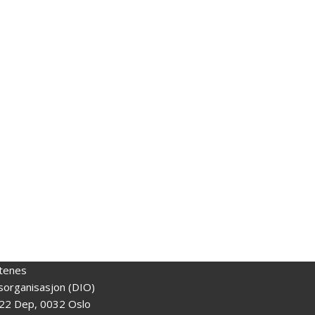
tenes
gsorganisasjon (DIO)
22 Dep, 0032 Oslo