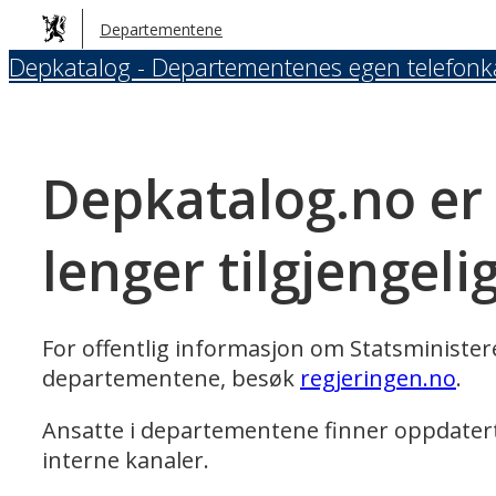
Hopp
Departementene
til
Depkatalog - Departementenes egen telefonk
hovedinnhold
Depkatalog.no er
lenger tilgjengeli
For offentlig informasjon om Statsministe
departementene, besøk
regjeringen.no
.
Ansatte i departementene finner oppdater
interne kanaler.