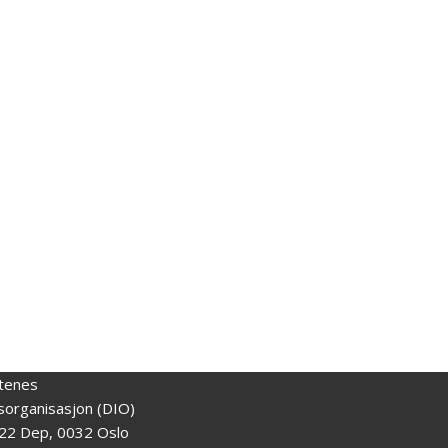
tenes
gsorganisasjon (DIO)
22 Dep, 0032 Oslo