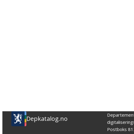
Departemen
Depkatalog.no
digitaliserin
Postboks 81