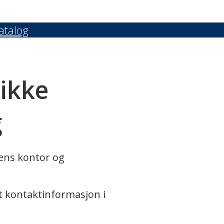
atalog
 ikke
g
rens kontor og
t kontaktinformasjon i