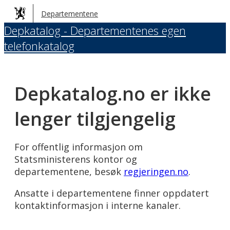
Hopp
Departementene
til
Depkatalog - Departementenes egen
hovedinnhold
telefonkatalog
Depkatalog.no er ikke
lenger tilgjengelig
For offentlig informasjon om
Statsministerens kontor og
departementene, besøk
regjeringen.no
.
Ansatte i departementene finner oppdatert
kontaktinformasjon i interne kanaler.