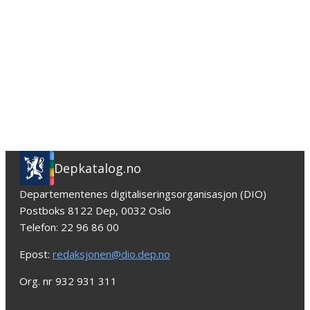
Depkatalog.no
Departementenes digitaliseringsorganisasjon (DIO)
Postboks 8122 Dep, 0032 Oslo
Telefon: 22 96 86 00
Epost:
redaksjonen@dio.dep.no
Org. nr 932 931 311