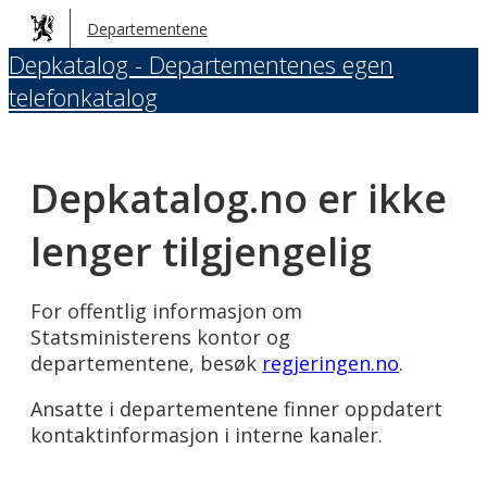
Hopp
Departementene
til
Depkatalog - Departementenes egen
hovedinnhold
telefonkatalog
Depkatalog.no er ikke
lenger tilgjengelig
For offentlig informasjon om
Statsministerens kontor og
departementene, besøk
regjeringen.no
.
Ansatte i departementene finner oppdatert
kontaktinformasjon i interne kanaler.