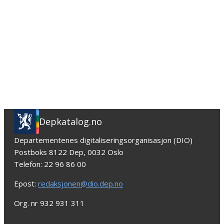
Depkatalog.no
Departementenes digitaliseringsorganisasjon (DIO)
Postboks 8122 Dep, 0032 Oslo
Telefon: 22 96 86 00
Epost:
redaksjonen@dio.dep.no
Org. nr 932 931 311