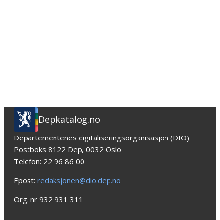
Depkatalog.no
Departementenes digitaliseringsorganisasjon (DIO)
Postboks 8122 Dep, 0032 Oslo
Telefon: 22 96 86 00
Epost:
redaksjonen@dio.dep.no
Org. nr 932 931 311