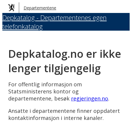
Hopp
Departementene
til
Depkatalog - Departementenes egen
hovedinnhold
telefonkatalog
Depkatalog.no er ikke
lenger tilgjengelig
For offentlig informasjon om
Statsministerens kontor og
departementene, besøk
regjeringen.no
.
Ansatte i departementene finner oppdatert
kontaktinformasjon i interne kanaler.