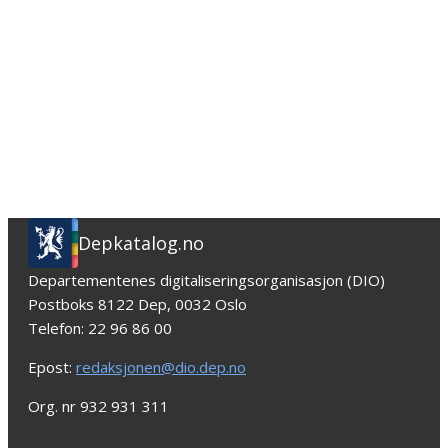
Depkatalog.no
Departementenes digitaliseringsorganisasjon (DIO)
Postboks 8122 Dep, 0032 Oslo
Telefon: 22 96 86 00
Epost:
redaksjonen@dio.dep.no
Org. nr 932 931 311