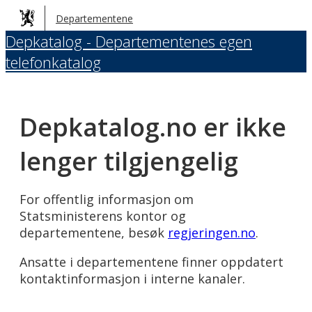
Hopp
Departementene
til
Depkatalog - Departementenes egen
hovedinnhold
telefonkatalog
Depkatalog.no er ikke
lenger tilgjengelig
For offentlig informasjon om
Statsministerens kontor og
departementene, besøk
regjeringen.no
.
Ansatte i departementene finner oppdatert
kontaktinformasjon i interne kanaler.