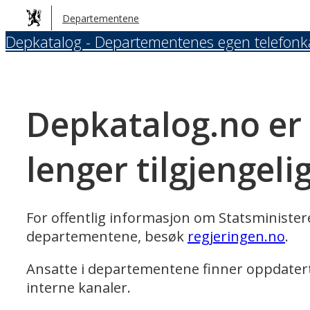
Hopp
Departementene
til
Depkatalog - Departementenes egen telefonk
hovedinnhold
Depkatalog.no er
lenger tilgjengeli
For offentlig informasjon om Statsministe
departementene, besøk
regjeringen.no
.
Ansatte i departementene finner oppdater
interne kanaler.