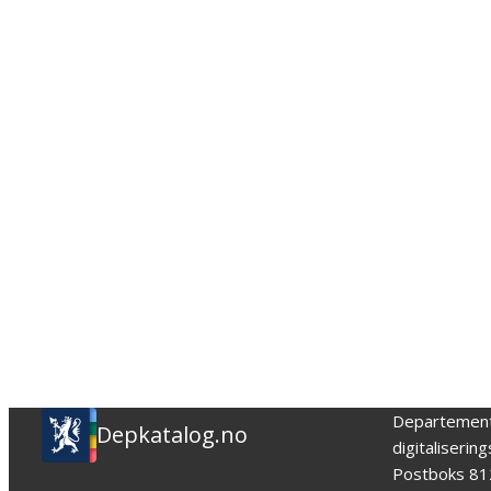
Departemen
Depkatalog.no
digitaliserin
Postboks 81