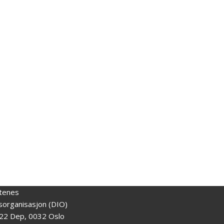
tenes
gsorganisasjon (DIO)
22 Dep, 0032 Oslo