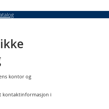
atalog
 ikke
g
rens kontor og
t kontaktinformasjon i