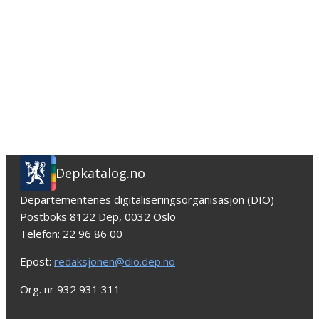
Depkatalog.no
Departementenes digitaliseringsorganisasjon (DIO)
Postboks 8122 Dep, 0032 Oslo
Telefon: 22 96 86 00
Epost:
redaksjonen@dio.dep.no
Org. nr 932 931 311