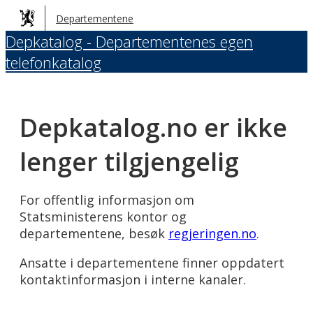
Hopp
Departementene
til
Depkatalog - Departementenes egen
hovedinnhold
telefonkatalog
Depkatalog.no er ikke
lenger tilgjengelig
For offentlig informasjon om
Statsministerens kontor og
departementene, besøk
regjeringen.no
.
Ansatte i departementene finner oppdatert
kontaktinformasjon i interne kanaler.