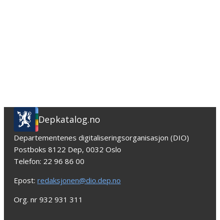
Depkatalog.no
Departementenes digitaliseringsorganisasjon (DIO)
Postboks 8122 Dep, 0032 Oslo
Telefon: 22 96 86 00
Epost:
redaksjonen@dio.dep.no
Org. nr 932 931 311