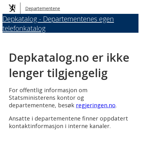
Hopp
Departementene
til
Depkatalog - Departementenes egen
hovedinnhold
telefonkatalog
Depkatalog.no er ikke
lenger tilgjengelig
For offentlig informasjon om
Statsministerens kontor og
departementene, besøk
regjeringen.no
.
Ansatte i departementene finner oppdatert
kontaktinformasjon i interne kanaler.