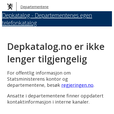
Hopp
Departementene
til
Depkatalog - Departementenes egen
hovedinnhold
telefonkatalog
Depkatalog.no er ikke
lenger tilgjengelig
For offentlig informasjon om
Statsministerens kontor og
departementene, besøk
regjeringen.no
.
Ansatte i departementene finner oppdatert
kontaktinformasjon i interne kanaler.