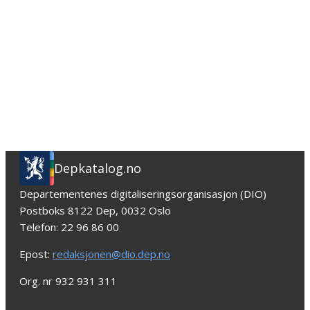
Depkatalog.no
Departementenes digitaliseringsorganisasjon (DIO)
Postboks 8122 Dep, 0032 Oslo
Telefon: 22 96 86 00
Epost:
redaksjonen@dio.dep.no
Org. nr 932 931 311