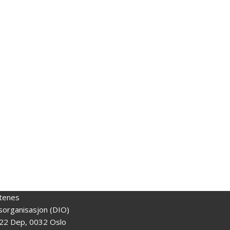
tenes
gsorganisasjon (DIO)
22 Dep, 0032 Oslo