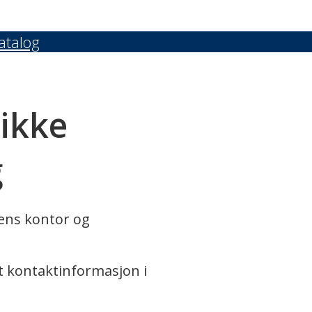
atalog
 ikke
g
rens kontor og
t kontaktinformasjon i