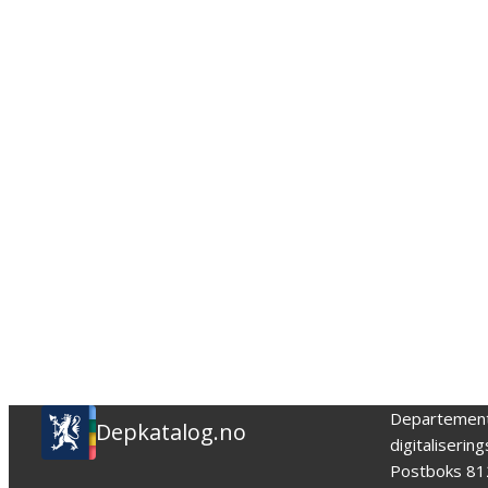
Departemen
Depkatalog.no
digitaliserin
Postboks 81