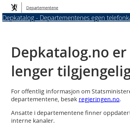
Hopp
Departementene
til
Depkatalog - Departementenes egen telefonk
hovedinnhold
Depkatalog.no er
lenger tilgjengeli
For offentlig informasjon om Statsministe
departementene, besøk
regjeringen.no
.
Ansatte i departementene finner oppdater
interne kanaler.