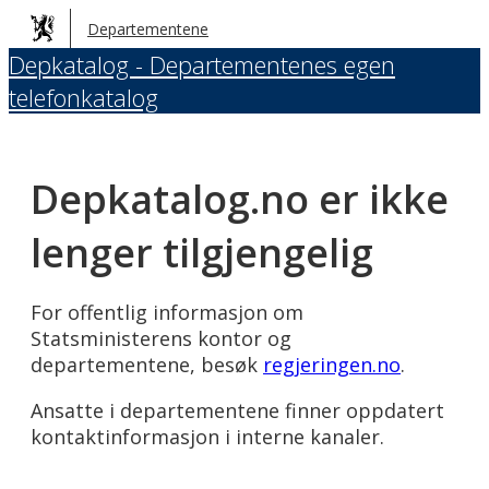
Hopp
Departementene
til
Depkatalog - Departementenes egen
hovedinnhold
telefonkatalog
Depkatalog.no er ikke
lenger tilgjengelig
For offentlig informasjon om
Statsministerens kontor og
departementene, besøk
regjeringen.no
.
Ansatte i departementene finner oppdatert
kontaktinformasjon i interne kanaler.