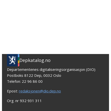
Depkatalog.no
Departementenes digitaliseringsorganisasjon (DIO)
Postboks 8122 Dep, 0032 Oslo
Telefon: 22 96 86 00
Epost:
redaksjonen@dio.dep.no
Org. nr 932 931 311