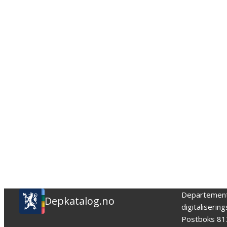
Departemen
Depkatalog.no
digitaliserin
Postboks 81