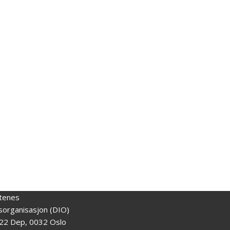
tenes
gsorganisasjon (DIO)
22 Dep, 0032 Oslo