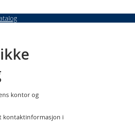
atalog
 ikke
g
rens kontor og
t kontaktinformasjon i