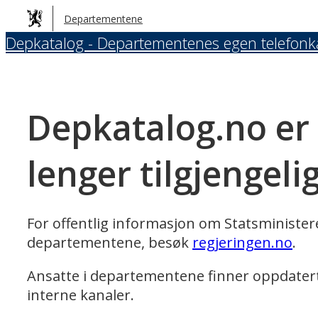
Hopp
Departementene
til
Depkatalog - Departementenes egen telefonk
hovedinnhold
Depkatalog.no er
lenger tilgjengeli
For offentlig informasjon om Statsministe
departementene, besøk
regjeringen.no
.
Ansatte i departementene finner oppdater
interne kanaler.