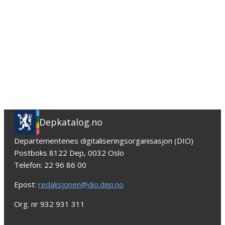
Depkatalog.no
Departementenes digitaliseringsorganisasjon (DIO)
Postboks 8122 Dep, 0032 Oslo
Telefon: 22 96 86 00
Epost:
redaksjonen@dio.dep.no
Org. nr 932 931 311