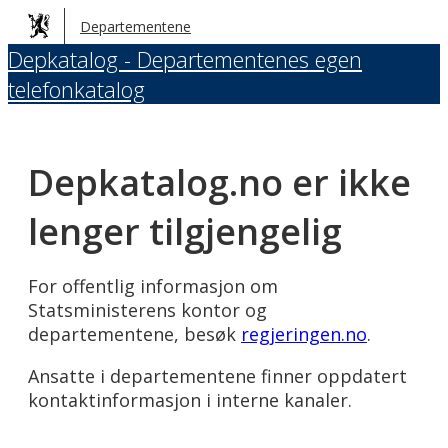
Hopp
Departementene
til
Depkatalog - Departementenes egen
hovedinnhold
telefonkatalog
Depkatalog.no er ikke
lenger tilgjengelig
For offentlig informasjon om
Statsministerens kontor og
departementene, besøk
regjeringen.no
.
Ansatte i departementene finner oppdatert
kontaktinformasjon i interne kanaler.