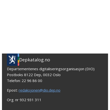
Depkatalog.no
Departementenes digitaliseringsorganisasjon (DIO)
Postboks 8122 Dep, 0032 Oslo
Telefon: 22 96 86 00
Epost:
redaksjonen@dio.dep.no
Org. nr 932 931 311