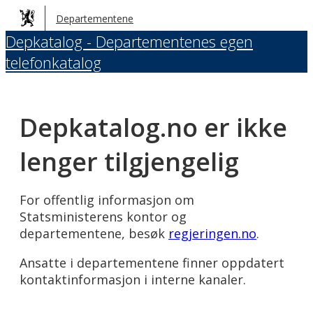
Hopp
Departementene
til
Depkatalog - Departementenes egen
hovedinnhold
telefonkatalog
Depkatalog.no er ikke
lenger tilgjengelig
For offentlig informasjon om
Statsministerens kontor og
departementene, besøk
regjeringen.no
.
Ansatte i departementene finner oppdatert
kontaktinformasjon i interne kanaler.