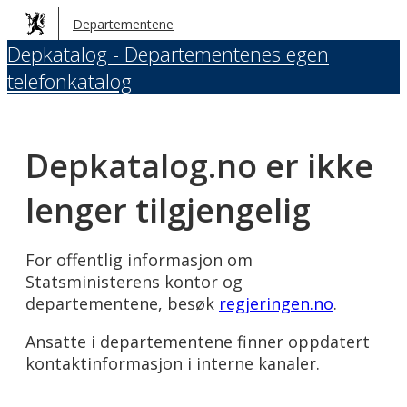
Hopp
Departementene
til
Depkatalog - Departementenes egen
hovedinnhold
telefonkatalog
Depkatalog.no er ikke
lenger tilgjengelig
For offentlig informasjon om
Statsministerens kontor og
departementene, besøk
regjeringen.no
.
Ansatte i departementene finner oppdatert
kontaktinformasjon i interne kanaler.