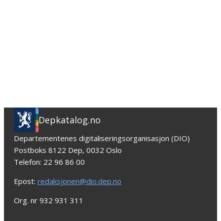
Depkatalog.no
Departementenes digitaliseringsorganisasjon (DIO)
Postboks 8122 Dep, 0032 Oslo
Telefon: 22 96 86 00
Epost:
redaksjonen@dio.dep.no
Org. nr 932 931 311