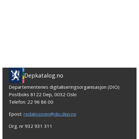
Depkatalog.no
Departementenes digitaliseringsorganisasjon (DIO)
Postboks 8122 Dep, 0032 Oslo
Telefon: 22 96 86 00
Epost:
redaksjonen@dio.dep.no
Org. nr 932 931 311