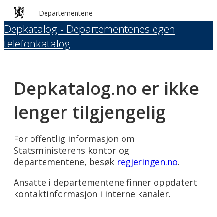
Hopp
Departementene
til
Depkatalog - Departementenes egen
hovedinnhold
telefonkatalog
Depkatalog.no er ikke
lenger tilgjengelig
For offentlig informasjon om
Statsministerens kontor og
departementene, besøk
regjeringen.no
.
Ansatte i departementene finner oppdatert
kontaktinformasjon i interne kanaler.