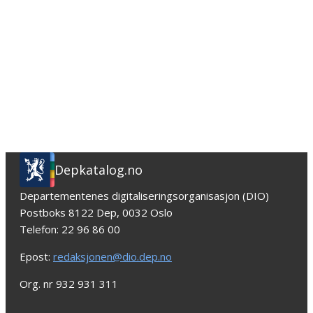
Depkatalog.no
Departementenes digitaliseringsorganisasjon (DIO)
Postboks 8122 Dep, 0032 Oslo
Telefon: 22 96 86 00
Epost:
redaksjonen@dio.dep.no
Org. nr 932 931 311