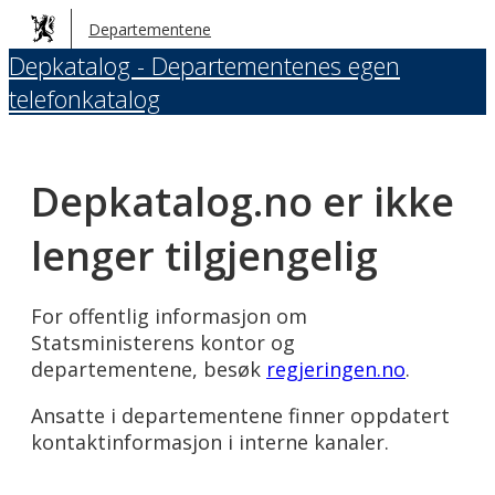
Hopp
Departementene
til
Depkatalog - Departementenes egen
hovedinnhold
telefonkatalog
Depkatalog.no er ikke
lenger tilgjengelig
For offentlig informasjon om
Statsministerens kontor og
departementene, besøk
regjeringen.no
.
Ansatte i departementene finner oppdatert
kontaktinformasjon i interne kanaler.