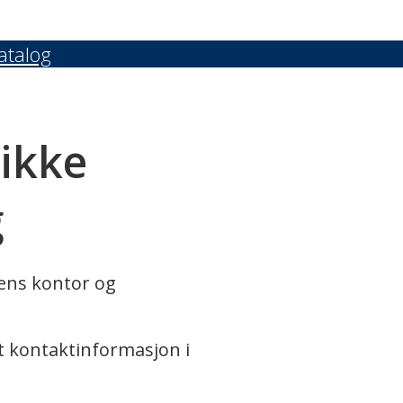
atalog
 ikke
g
rens kontor og
t kontaktinformasjon i