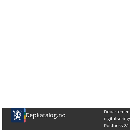
Departemen
Depkatalog.no
digitaliserin
Postboks 81