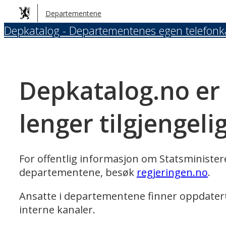
Hopp
Departementene
til
Depkatalog - Departementenes egen telefonk
hovedinnhold
Depkatalog.no er
lenger tilgjengeli
For offentlig informasjon om Statsministe
departementene, besøk
regjeringen.no
.
Ansatte i departementene finner oppdater
interne kanaler.