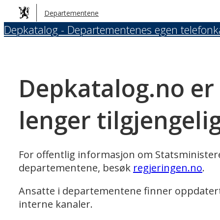
Hopp
Departementene
til
Depkatalog - Departementenes egen telefonk
hovedinnhold
Depkatalog.no er
lenger tilgjengeli
For offentlig informasjon om Statsministe
departementene, besøk
regjeringen.no
.
Ansatte i departementene finner oppdater
interne kanaler.