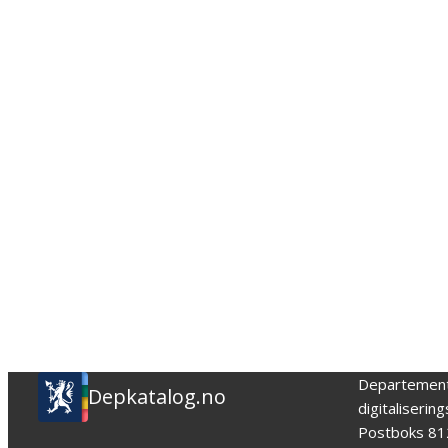
Departemen
Depkatalog.no
digitaliserin
Postboks 81