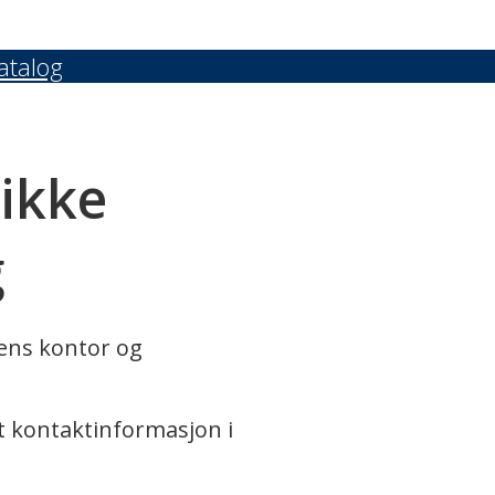
atalog
 ikke
g
rens kontor og
t kontaktinformasjon i