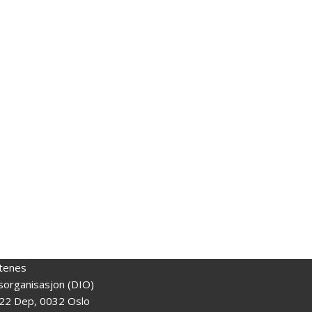
tenes
gsorganisasjon (DIO)
22 Dep, 0032 Oslo