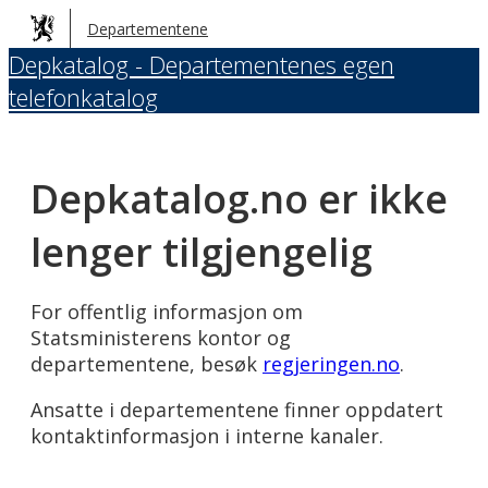
Hopp
Departementene
til
Depkatalog - Departementenes egen
hovedinnhold
telefonkatalog
Depkatalog.no er ikke
lenger tilgjengelig
For offentlig informasjon om
Statsministerens kontor og
departementene, besøk
regjeringen.no
.
Ansatte i departementene finner oppdatert
kontaktinformasjon i interne kanaler.