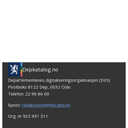
Depkatalog.no
Departementenes digitaliseringsorganisasjon (DIO)
Postboks 8122 Dep, 0032 Oslo
Telefon: 22 96 86 00
Epost:
redaksjonen@dio.dep.no
Org. nr 932 931 311