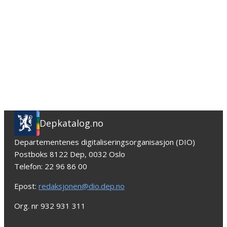
Depkatalog.no
Departementenes digitaliseringsorganisasjon (DIO)
Postboks 8122 Dep, 0032 Oslo
Telefon: 22 96 86 00
Epost:
redaksjonen@dio.dep.no
Org. nr 932 931 311