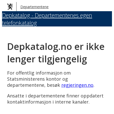
Hopp
Departementene
til
Depkatalog - Departementenes egen
hovedinnhold
telefonkatalog
Depkatalog.no er ikke
lenger tilgjengelig
For offentlig informasjon om
Statsministerens kontor og
departementene, besøk
regjeringen.no
.
Ansatte i departementene finner oppdatert
kontaktinformasjon i interne kanaler.