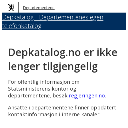
Hopp
Departementene
til
Depkatalog - Departementenes egen
hovedinnhold
telefonkatalog
Depkatalog.no er ikke
lenger tilgjengelig
For offentlig informasjon om
Statsministerens kontor og
departementene, besøk
regjeringen.no
.
Ansatte i departementene finner oppdatert
kontaktinformasjon i interne kanaler.