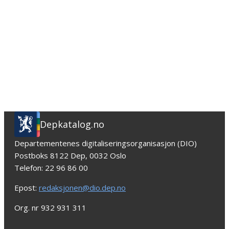
Depkatalog.no
Departementenes digitaliseringsorganisasjon (DIO)
Postboks 8122 Dep, 0032 Oslo
Telefon: 22 96 86 00
Epost:
redaksjonen@dio.dep.no
Org. nr 932 931 311