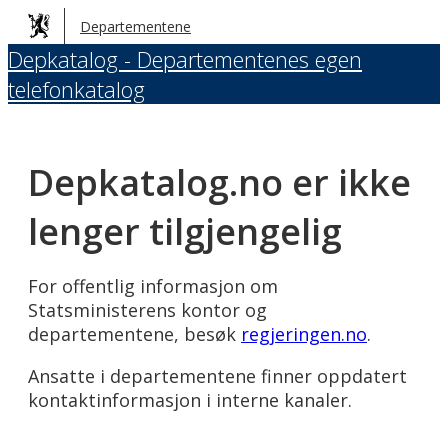
Hopp
Departementene
til
Depkatalog - Departementenes egen
hovedinnhold
telefonkatalog
Depkatalog.no er ikke
lenger tilgjengelig
For offentlig informasjon om
Statsministerens kontor og
departementene, besøk
regjeringen.no
.
Ansatte i departementene finner oppdatert
kontaktinformasjon i interne kanaler.