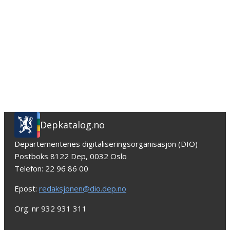
Depkatalog.no
Departementenes digitaliseringsorganisasjon (DIO)
Postboks 8122 Dep, 0032 Oslo
Telefon: 22 96 86 00
Epost:
redaksjonen@dio.dep.no
Org. nr 932 931 311