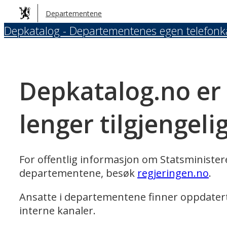
Hopp
Departementene
til
Depkatalog - Departementenes egen telefonk
hovedinnhold
Depkatalog.no er
lenger tilgjengeli
For offentlig informasjon om Statsministe
departementene, besøk
regjeringen.no
.
Ansatte i departementene finner oppdater
interne kanaler.