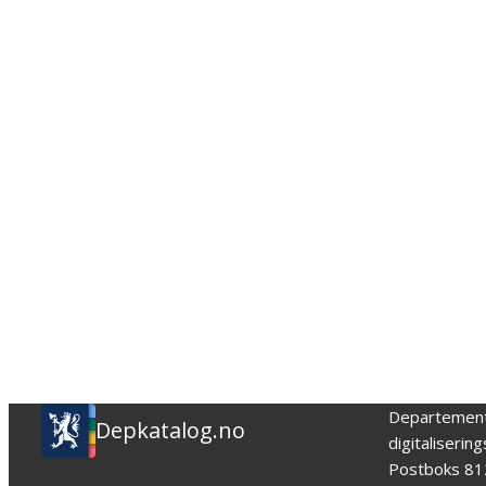
Departemen
Depkatalog.no
digitaliserin
Postboks 81