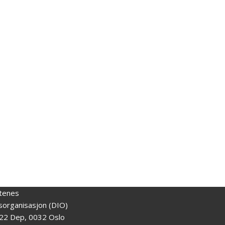
tenes
gsorganisasjon (DIO)
22 Dep, 0032 Oslo