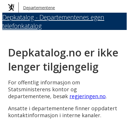
Hopp
Departementene
til
Depkatalog - Departementenes egen
hovedinnhold
telefonkatalog
Depkatalog.no er ikke
lenger tilgjengelig
For offentlig informasjon om
Statsministerens kontor og
departementene, besøk
regjeringen.no
.
Ansatte i departementene finner oppdatert
kontaktinformasjon i interne kanaler.