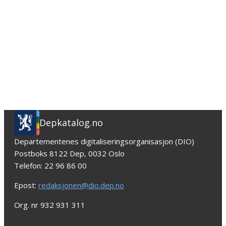
Depkatalog.no
Departementenes digitaliseringsorganisasjon (DIO)
Postboks 8122 Dep, 0032 Oslo
Telefon: 22 96 86 00
Epost:
redaksjonen@dio.dep.no
Org. nr 932 931 311