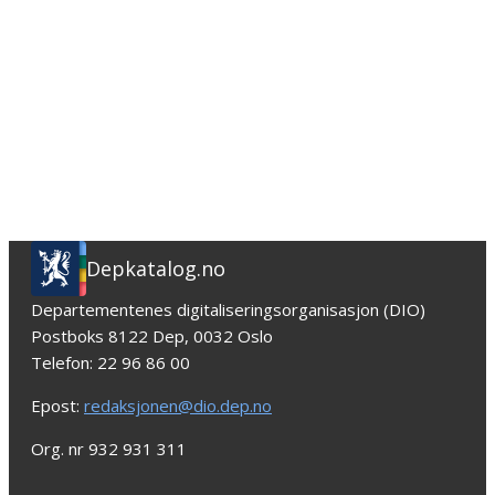
Depkatalog.no
Departementenes digitaliseringsorganisasjon (DIO)
Postboks 8122 Dep, 0032 Oslo
Telefon: 22 96 86 00
Epost:
redaksjonen@dio.dep.no
Org. nr 932 931 311