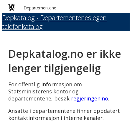
Hopp
Departementene
til
Depkatalog - Departementenes egen
hovedinnhold
telefonkatalog
Depkatalog.no er ikke
lenger tilgjengelig
For offentlig informasjon om
Statsministerens kontor og
departementene, besøk
regjeringen.no
.
Ansatte i departementene finner oppdatert
kontaktinformasjon i interne kanaler.