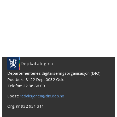
Depkatalog.no
Departementenes digitaliseringsorganisasjon (DIO)
Postboks 8122 Dep, 0032 Oslo
Telefon: 22 96 86 00
Epost:
redaksjonen@dio.dep.no
Org. nr 932 931 311