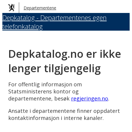
Hopp
Departementene
til
Depkatalog - Departementenes egen
hovedinnhold
telefonkatalog
Depkatalog.no er ikke
lenger tilgjengelig
For offentlig informasjon om
Statsministerens kontor og
departementene, besøk
regjeringen.no
.
Ansatte i departementene finner oppdatert
kontaktinformasjon i interne kanaler.