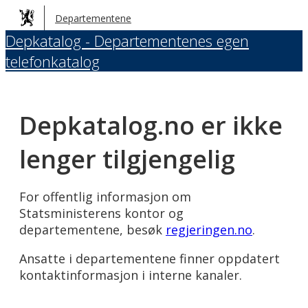
Hopp
Departementene
til
Depkatalog - Departementenes egen
hovedinnhold
telefonkatalog
Depkatalog.no er ikke
lenger tilgjengelig
For offentlig informasjon om
Statsministerens kontor og
departementene, besøk
regjeringen.no
.
Ansatte i departementene finner oppdatert
kontaktinformasjon i interne kanaler.