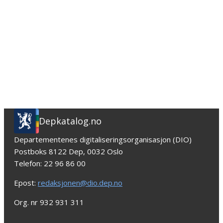
Depkatalog.no
Departementenes digitaliseringsorganisasjon (DIO)
Postboks 8122 Dep, 0032 Oslo
Telefon: 22 96 86 00
Epost:
redaksjonen@dio.dep.no
Org. nr 932 931 311