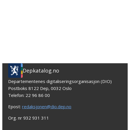
Depkatalog.no
Departementenes digitaliseringsorganisasjon (DIO)
Postboks 8122 Dep, 0032 Oslo
Telefon: 22 96 86 00
Epost:
redaksjonen@dio.dep.no
Org. nr 932 931 311