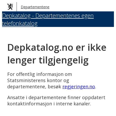
Hopp
Departementene
til
Depkatalog - Departementenes egen
hovedinnhold
telefonkatalog
Depkatalog.no er ikke
lenger tilgjengelig
For offentlig informasjon om
Statsministerens kontor og
departementene, besøk
regjeringen.no
.
Ansatte i departementene finner oppdatert
kontaktinformasjon i interne kanaler.