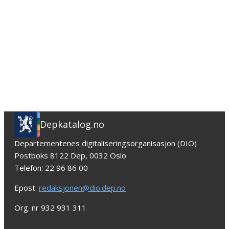
Depkatalog.no
Departementenes digitaliseringsorganisasjon (DIO)
Postboks 8122 Dep, 0032 Oslo
Telefon: 22 96 86 00
Epost:
redaksjonen@dio.dep.no
Org. nr 932 931 311