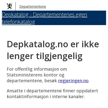
Hopp
Departementene
til
Depkatalog - Departementenes egen
hovedinnhold
telefonkatalog
Depkatalog.no er ikke
lenger tilgjengelig
For offentlig informasjon om
Statsministerens kontor og
departementene, besøk
regjeringen.no
.
Ansatte i departementene finner oppdatert
kontaktinformasjon i interne kanaler.