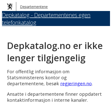
Hopp
Departementene
til
Depkatalog - Departementenes egen
hovedinnhold
telefonkatalog
Depkatalog.no er ikke
lenger tilgjengelig
For offentlig informasjon om
Statsministerens kontor og
departementene, besøk
regjeringen.no
.
Ansatte i departementene finner oppdatert
kontaktinformasjon i interne kanaler.