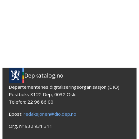
Depkatalog.no
Departementenes digitaliseringsorganisasjon (DIO)
Postboks 8122 Dep, 0032 Oslo
Telefon: 22 96 86 00
Epost:
redaksjonen@dio.dep.no
Org. nr 932 931 311