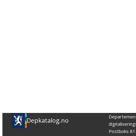
Departemen
Depkatalog.no
digitaliserin
Postboks 81