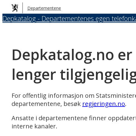
Hopp
Departementene
til
Depkatalog - Departementenes egen telefonk
hovedinnhold
Depkatalog.no er
lenger tilgjengeli
For offentlig informasjon om Statsministe
departementene, besøk
regjeringen.no
.
Ansatte i departementene finner oppdater
interne kanaler.