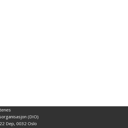
tenes
gsorganisasjon (DIO)
22 Dep, 0032 Oslo