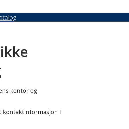
atalog
 ikke
g
rens kontor og
t kontaktinformasjon i