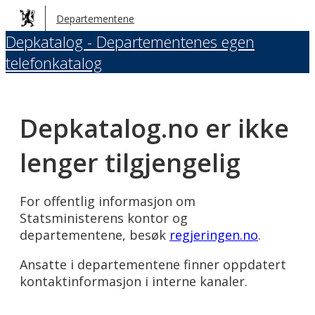
Hopp
Departementene
til
Depkatalog - Departementenes egen
hovedinnhold
telefonkatalog
Depkatalog.no er ikke
lenger tilgjengelig
For offentlig informasjon om
Statsministerens kontor og
departementene, besøk
regjeringen.no
.
Ansatte i departementene finner oppdatert
kontaktinformasjon i interne kanaler.