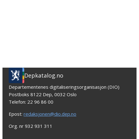
Depkatalog.no
Departementenes digitaliseringsorganisasjon (DIO)
Postboks 8122 Dep, 0032 Oslo
Telefon: 22 96 86 00
Epost:
redaksjonen@dio.dep.no
Org. nr 932 931 311