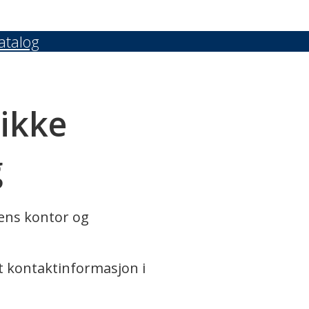
atalog
 ikke
g
rens kontor og
t kontaktinformasjon i