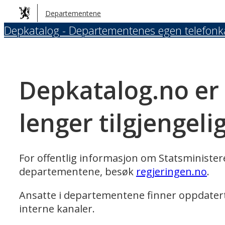
Hopp
Departementene
til
Depkatalog - Departementenes egen telefonk
hovedinnhold
Depkatalog.no er
lenger tilgjengeli
For offentlig informasjon om Statsministe
departementene, besøk
regjeringen.no
.
Ansatte i departementene finner oppdater
interne kanaler.