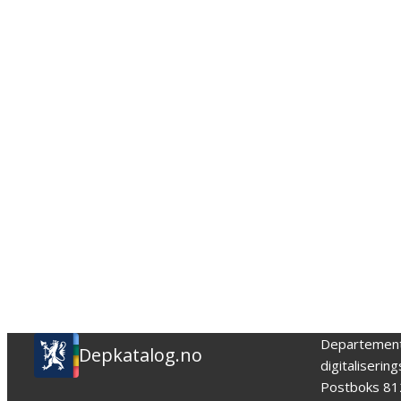
Departemen
Depkatalog.no
digitaliserin
Postboks 81