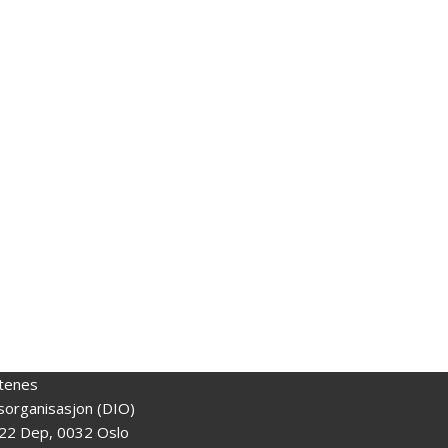
tenes
gsorganisasjon (DIO)
22 Dep, 0032 Oslo