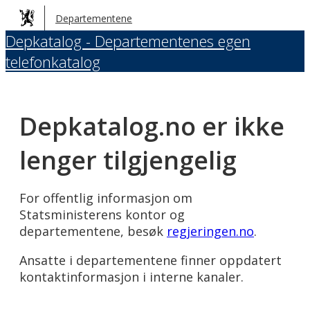
Hopp
Departementene
til
Depkatalog - Departementenes egen
hovedinnhold
telefonkatalog
Depkatalog.no er ikke
lenger tilgjengelig
For offentlig informasjon om
Statsministerens kontor og
departementene, besøk
regjeringen.no
.
Ansatte i departementene finner oppdatert
kontaktinformasjon i interne kanaler.