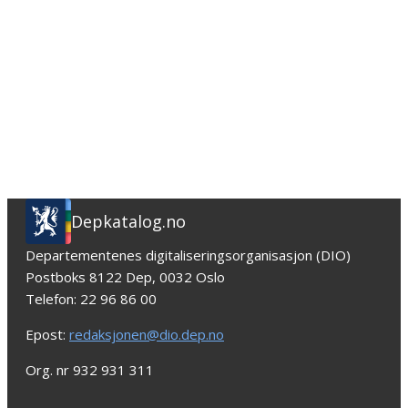
Depkatalog.no
Departementenes digitaliseringsorganisasjon (DIO)
Postboks 8122 Dep, 0032 Oslo
Telefon: 22 96 86 00
Epost:
redaksjonen@dio.dep.no
Org. nr 932 931 311