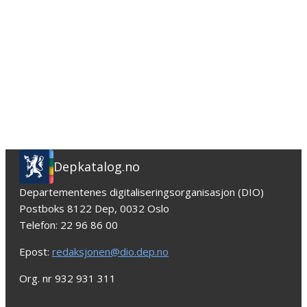
Depkatalog.no
Departementenes digitaliseringsorganisasjon (DIO)
Postboks 8122 Dep, 0032 Oslo
Telefon: 22 96 86 00
Epost:
redaksjonen@dio.dep.no
Org. nr 932 931 311