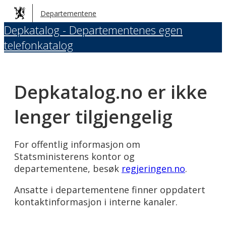
Hopp
Departementene
til
Depkatalog - Departementenes egen
hovedinnhold
telefonkatalog
Depkatalog.no er ikke
lenger tilgjengelig
For offentlig informasjon om
Statsministerens kontor og
departementene, besøk
regjeringen.no
.
Ansatte i departementene finner oppdatert
kontaktinformasjon i interne kanaler.