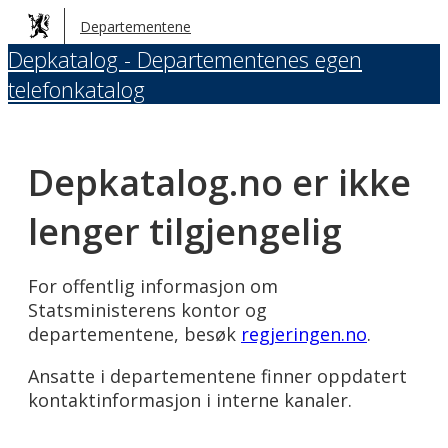
Hopp
Departementene
til
Depkatalog - Departementenes egen
hovedinnhold
telefonkatalog
Depkatalog.no er ikke
lenger tilgjengelig
For offentlig informasjon om
Statsministerens kontor og
departementene, besøk
regjeringen.no
.
Ansatte i departementene finner oppdatert
kontaktinformasjon i interne kanaler.