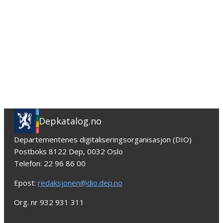
Depkatalog.no
Departementenes digitaliseringsorganisasjon (DIO)
Postboks 8122 Dep, 0032 Oslo
Telefon: 22 96 86 00
Epost:
redaksjonen@dio.dep.no
Org. nr 932 931 311