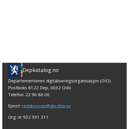
Depkatalog.no
Departementenes digitaliseringsorganisasjon (DIO)
Postboks 8122 Dep, 0032 Oslo
Telefon: 22 96 86 00
Epost:
redaksjonen@dio.dep.no
Org. nr 932 931 311