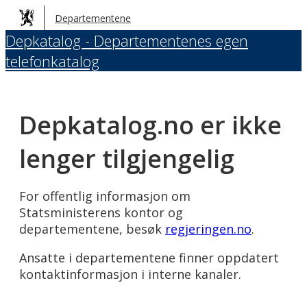
Hopp
Departementene
til
Depkatalog - Departementenes egen
hovedinnhold
telefonkatalog
Depkatalog.no er ikke
lenger tilgjengelig
For offentlig informasjon om
Statsministerens kontor og
departementene, besøk
regjeringen.no
.
Ansatte i departementene finner oppdatert
kontaktinformasjon i interne kanaler.